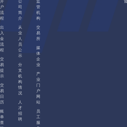
开
公
监
户
司
管
流
简
机
程
介
构
出
从
交
入
业
易
金
人
所
流
员
媒
程
公
体
示
交
企
易
分
业
提
支
产
示
机
业
构
交
门
情
易
户
况
日
网
历
人
站
才
账
员
招
单
工
聘
查
服