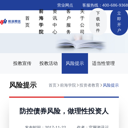
营业网点
客服热线：400-686-9368
前
资
客
关
下
立
首
海
讯
户
于
载
即
软
开
页
学
中
服
公
件
户
院
心
务
司
投教宣传
投教活动
风险提示
适当性管理
风险提示
首页
前海学院
投资者教育
风险提示
防控债券风险，做理性投资人
发布时间：
2017-11-22
作者：
官网资讯运