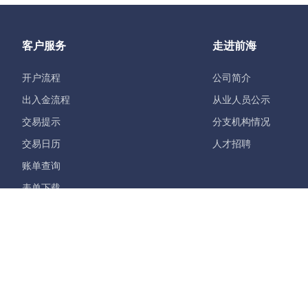
客户服务
走进前海
开户流程
公司简介
出入金流程
从业人员公示
交易提示
分支机构情况
交易日历
人才招聘
账单查询
表单下载
公司地址：深圳市前海深港合作区梦海大道5033号卓越前海壹号A栋
前海期货有限公司版权所有 Copyright©2018 Qianhai Futures All Rig