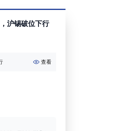
荡，沪锡破位下行
行
查看