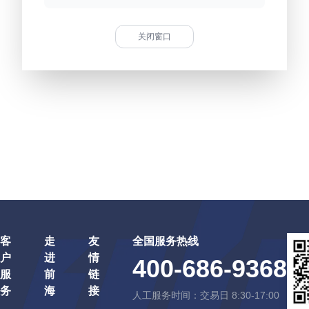
关闭窗口
客
走
友
全国服务热线
户
进
情
400-686-9368
服
前
链
务
海
接
人工服务时间：交易日 8:30-17:00