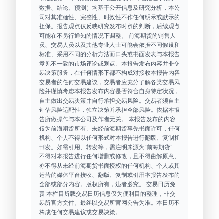
数据、结论、预测）均基于公开信息及研究分析，本公
司对其准确性、完整性、时效性不作任何明示或默示的
担保。报告观点仅反映研究发布时点的判断，后续观点
可能在不另行通知的情况下调整。 前海期货的销售人
员、交易人员以及其他专业人士可能会依据不同假设和
标准、采用不同的分析方法而口头或书面发表与本报告
意见不一致的市场评论或观点。本报告发布内容并非交
易决策服务，在任何情形下都不构成对接收本报告内容
交易者的任何交易建议，交易者应充分了解各类交易风
险并谨慎考虑本报告发布内容是否符合自身特定状况，
自主做出交易决策并自行承担交易风险。交易者须自主
评估风险适配性，独立决策并承担全部风险。依据本报
告所做操作与本公司及作者无关。 本报告发布的内容
仅为前海期货所有。未经前海期货事先书面许可，任何
机构、个人不得以任何形式对本报告进行翻版、复制和
刊发。如需引用、转发等，需注明来源为“前海期货”，
不得对本报告进行任何增删或修改，且不得曲解原意。
亦不得从未经前海期货书面授权的任何机构、个人或其
运营的媒体平台接收、翻版、复制或引用本报告发布的
全部或部分内容。版权所有，违者必究。 交易日历免
责 本栏目所载交易日历信息仅为便利目的整理，非交
易所官方文件。最终以交易所官网公告为准。本日历不
构成任何交易建议或交易决策。