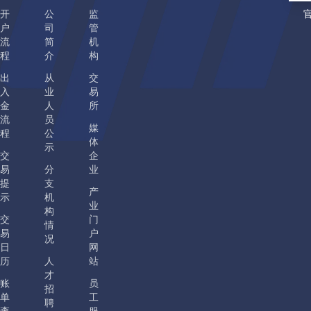
开
公
监
户
司
管
流
简
机
程
介
构
出
从
交
入
业
易
金
人
所
流
员
媒
程
公
体
示
交
企
易
分
业
提
支
产
示
机
业
构
交
门
情
易
户
况
日
网
历
人
站
才
账
员
招
单
工
聘
查
服