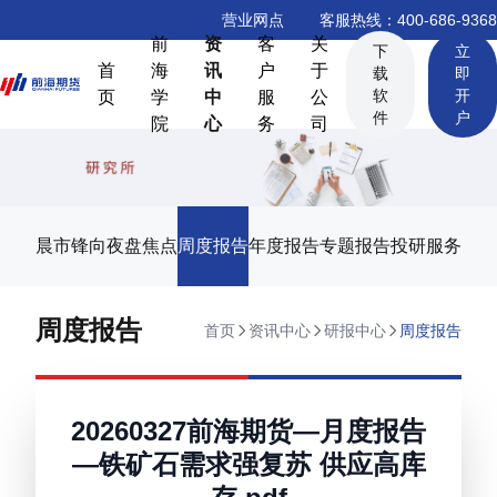
营业网点
客服热线：400-686-9368
前
资
客
关
下
立
首
海
讯
户
于
载
即
软
开
页
学
中
服
公
件
户
院
心
务
司
晨市锋向
夜盘焦点
周度报告
年度报告
专题报告
投研服务
周度报告
首页
资讯中心
研报中心
周度报告
20260327前海期货—月度报告
—铁矿石需求强复苏 供应高库