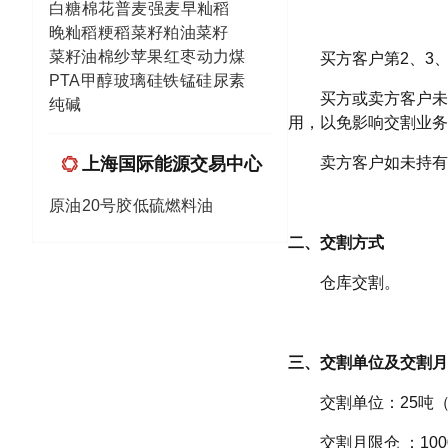
白糖
棉花
普麦
强麦
早籼稻
晚籼稻
粳稻
菜籽粕
油菜籽
菜籽油
棉纱
苹果
红枣
动力煤
买方客户第2、3
PTA
甲醇
玻璃
硅铁
锰硅
尿素
买方或卖方客户未
纯碱
用，以免影响交割业务
上海国际能源交易中心
卖方客户如未持有
原油
20号胶
低硫燃料油
二、交割方式
仓库交割。
三、交割单位及交割月
交割单位：25吨
交割月限仓 ：10