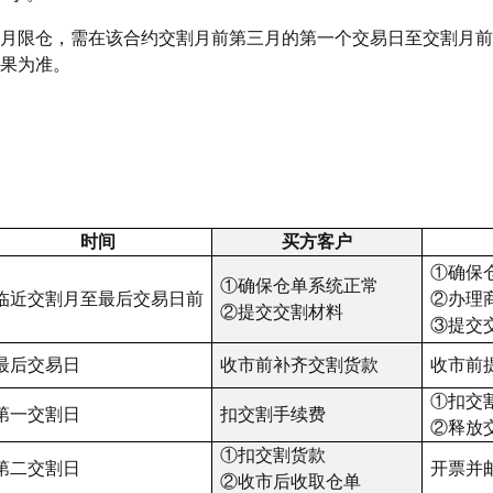
月限仓，需在该合约交割月前第三月的第一个交易日至交割月前
果为准。
时间
买方客户
①确保
①确保仓单系统正常
临近交割月至最后交易日前
②办理
②提交交割材料
③提交
最后交易日
收市前补齐交割货款
收市前
①扣交
第一交割日
扣交割手续费
②释放
①扣交割货款
第二交割日
开票并
②收市后收取仓单