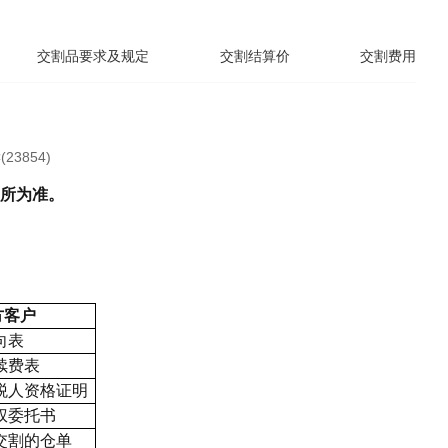
交割品要求及规定
交割结算价
交割费用
23854)
所为准。
方客户
向表
续费表
税人资格证明
权委托书
交割的仓单