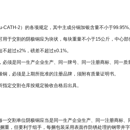
u-CATH-2）的各项规定，其中主成分铜加银含量不小于99.95%
可用于交割的阴极铜应为块状，每块重量不小于15公斤，中心部
不超过±2%，磅差不超过±0.1%。
，必须是同一生产企业生产、同一牌号、同一注册商标、同一质
极铜，必须是上期所批准的注册品牌，须附有质量证明书。
所指定交割仓库按规定验收合格后出具。
每一交割单位阴极铜应当是同一生产企业生产、同一注册商标、
捆重，但要利于组手，每捆包装采用表面作防锈处理的钢带井字