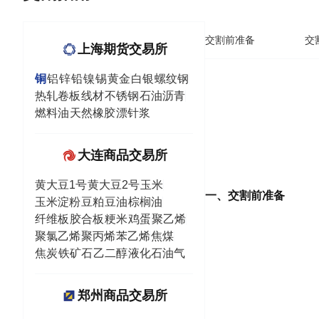
交割前准备
交
上海期货交易所
铜
铝
锌
铅
镍
锡
黄金
白银
螺纹钢
热轧卷板
线材
不锈钢
石油沥青
燃料油
天然橡胶
漂针浆
大连商品交易所
黄大豆1号
黄大豆2号
玉米
一、交割前准备
玉米淀粉
豆粕
豆油
棕榈油
纤维板
胶合板
粳米
鸡蛋
聚乙烯
聚氯乙烯
聚丙烯
苯乙烯
焦煤
焦炭
铁矿石
乙二醇
液化石油气
郑州商品交易所