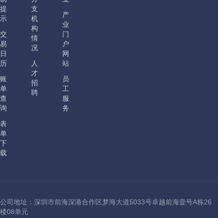
提
支
产
示
机
业
构
交
门
情
易
户
况
日
网
历
人
站
才
账
员
招
单
工
聘
查
服
询
务
表
单
下
载
公司地址：深圳市前海深港合作区梦海大道5033号卓越前海壹号A栋26
楼08单元