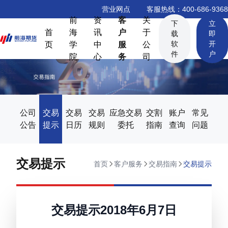
营业网点
客服热线：400-686-9368
前
资
客
关
下
立
首
海
讯
户
于
载
即
软
开
页
学
中
服
公
件
户
院
心
务
司
公司
交易
交易
交易
应急交易
交割
账户
常见
公告
提示
日历
规则
委托
指南
查询
问题
交易提示
首页
客户服务
交易指南
交易提示
交易提示2018年6月7日