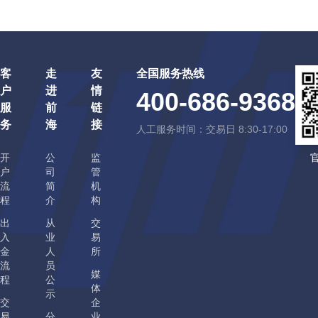
客
走
友
全国服务热线
户
进
情
400-686-9368
服
前
链
务
海
接
人工服务时间：交易日 8:30-17:00
开
公
监
户
司
管
流
简
机
程
介
构
出
从
交
入
业
易
金
人
所
流
员
媒
程
公
体
示
交
企
易
分
业