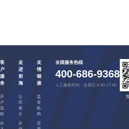
客
走
友
全国服务热线
户
进
情
400-686-9368
服
前
链
务
海
接
人工服务时间：交易日 8:30-17:00
开
公
监
户
司
管
流
简
机
程
介
构
出
从
交
入
业
易