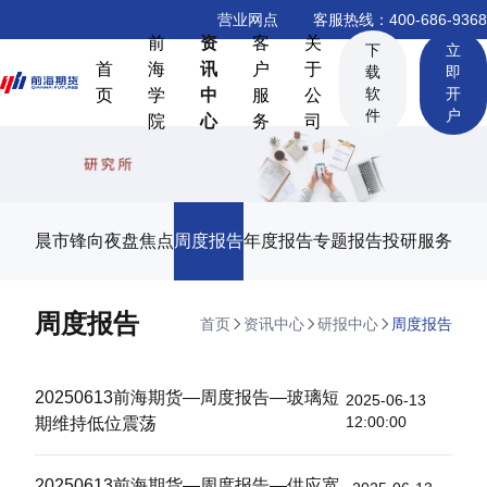
营业网点
客服热线：400-686-9368
前
资
客
关
下
立
首
海
讯
户
于
载
即
软
开
页
学
中
服
公
件
户
院
心
务
司
晨市锋向
夜盘焦点
周度报告
年度报告
专题报告
投研服务
周度报告
首页
资讯中心
研报中心
周度报告
20250613前海期货—周度报告—玻璃短
2025-06-13
12:00:00
期维持低位震荡
20250613前海期货—周度报告—供应宽