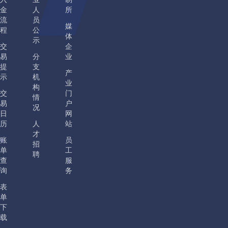
金
人
所
流
员
媒
程
公
体
示
交
企
易
分
业
提
支
产
示
机
业
构
交
门
情
易
户
况
日
网
历
人
站
才
账
员
招
单
工
聘
查
服
询
务
表
单
下
载